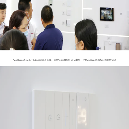
*ZigBee3.0协议基于IEEE802.15.4 标准，采用全球通用2.4 GHZ频率，使用ZigBee-PRO标准网络层协议