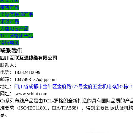
宏安光缆
康普产品
全球互联通产品
讯道产品
大唐电信产品
TCL罗格朗产品
塔牌电缆
联系我们
四川互联互通线缆有限公司
联系人：
电话：18382410099
邮箱：1047498137@qq.com
地址：
四川省成都市金牛区金府路777号金府五金机电3期32栋2
网址： www.schlht.com
Cз系列布线产品是由TCL-罗格朗全新打造的具有国际品质
准要求（ISO/IEC11801，EIA/TIA568），得到主
易。