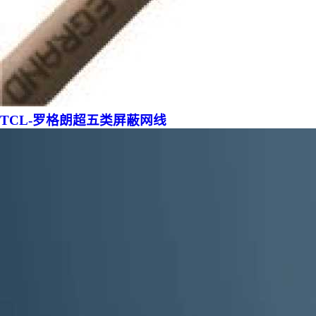
TCL-罗格朗超五类屏蔽网线